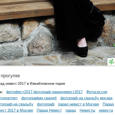
 прогулке
ад невест 2017 в Измайловском парке
фотофест2017 фотограф парадневест2017
Фотосессия
и:
топортрет
фотографии свадеб
фотограф на свадьбу москва
тограф на свадьбу
фотограф
парад невест в Москве
Парад
ест 2017 в Москве
Парад Невест
парад
Невесты
невеста