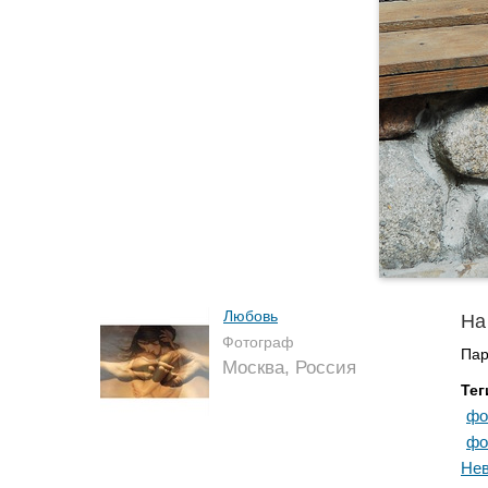
Любовь
На
Фотограф
Пар
Москва, Россия
Тег
фо
фо
Нев