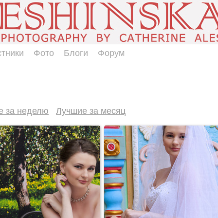
стники
Фото
Блоги
Форум
е за неделю
Лучшие за месяц