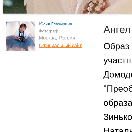
Юлия Глазырина
Ангел
Фотограф
Москва, Россия
Образ 
Официальный сайт
участн
Домоде
"Преоб
образа
Зинько
Натал