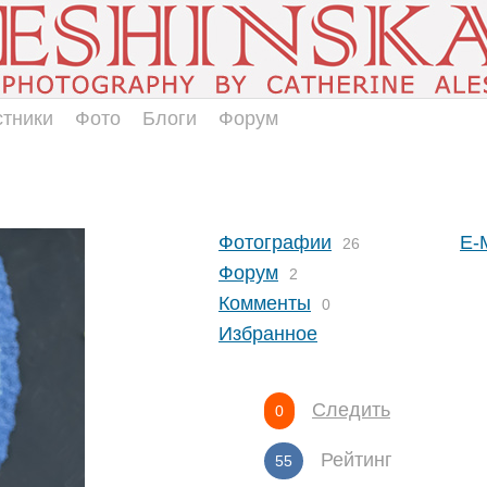
стники
Фото
Блоги
Форум
Фотографии
E-
26
Форум
2
Комменты
0
Избранное
Следить
0
Рейтинг
55