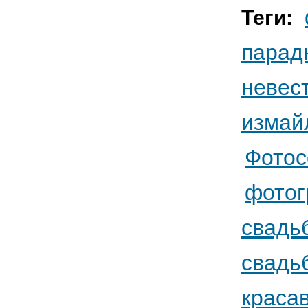
Теги:
парад
невес
измай
Фотос
фотог
свадь
свадь
краса