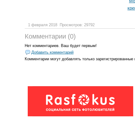
Мо
кре
1 февраля 2018
Просмотров: 29792
Комментарии (0)
Нет комментариев. Ваш будет первым!
Добавить комментарий
Комментарии могут добавлять только
зарегистрированные 