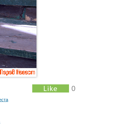
0
еста
в