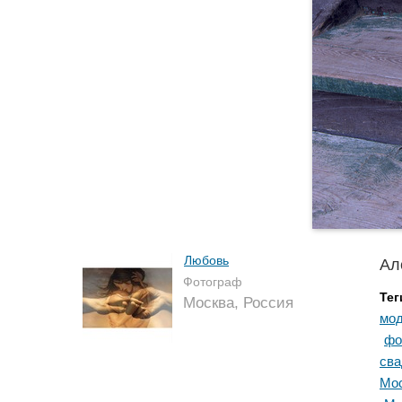
Любовь
Ал
Фотограф
Тег
Москва, Россия
мод
фо
сва
Мо