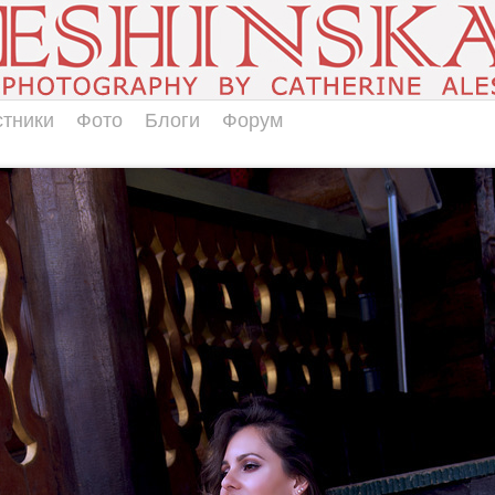
стники
Фото
Блоги
Форум