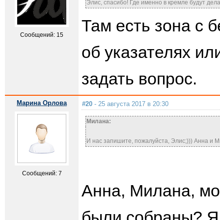
Элис, спасибо! Где именно в кремле будут дел
Там есть зона с 
Сообщений: 15
об указателях ил
задать вопрос.
Марина Орлова
#20
- 25 августа 2017 в 20:30
Милана:
И нас запишите, пожалуйста, Элис;))) Анна и 
Сообщений: 7
Анна, Милана, мо
были собраны? Я 