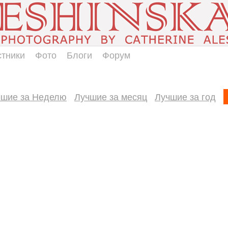
стники
Фото
Блоги
Форум
чшие за Неделю
Лучшие за месяц
Лучшие за год