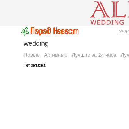
Уча
wedding
Новые
Активные
Лучшие за 24 часа
Лу
Нет записей.